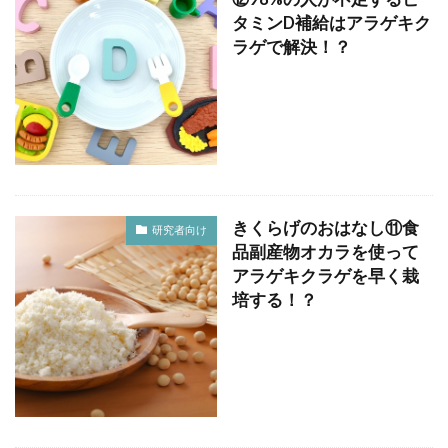
タミンD補給はアラゲキク
ラゲで解決！？
きくらげのおはなし⑪食
研究者向け
品副産物オカラを使って
アラゲキクラゲを早く栽
培する！？