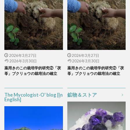
2026年3月27日
2026年3月27日
2026年3月30日
2026年3月30日
薬用きのこの栽培学的研究②「茯
薬用きのこの栽培学的研究②「茯
苓」ブクリョウの栽培法の確立
苓」ブクリョウの栽培法の確立
The Mycologist-O' blog [In
鉱物＆ストア
English]