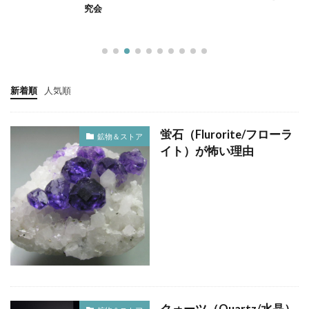
究会
新着順
人気順
蛍石（Flurorite/フローラ
鉱物＆ストア
イト）が怖い理由
クォーツ（Quartz/水晶）