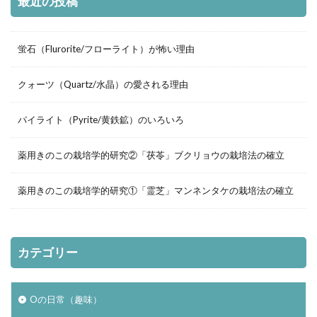
最近の投稿
蛍石（Flurorite/フローライト）が怖い理由
クォーツ（Quartz/水晶）の愛される理由
パイライト（Pyrite/黄鉄鉱）のいろいろ
薬用きのこの栽培学的研究②「茯苓」ブクリョウの栽培法の確立
薬用きのこの栽培学的研究①「霊芝」マンネンタケの栽培法の確立
カテゴリー
Oの日常（趣味）