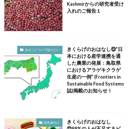
Kashmirからの研究者受け
入れのご報告１
きくらげのおはなし⑬”日
きのこについて知りたい
本における産学連携を通
した農業の発展：鳥取県
におけるアラゲキクラゲ
生産の一例” (Frontiers in
Sustainable Food Systems
誌)掲載のお知らせ！
きくらげのおはなし
研究者向け
⑫98%の人が不足するビ