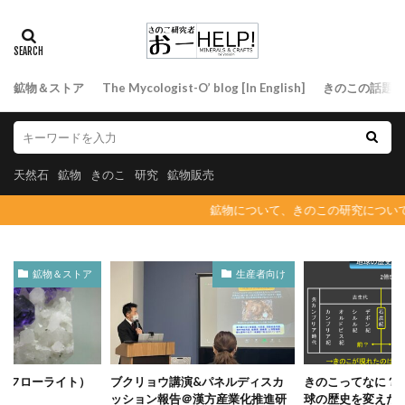
鉱物＆ストア
The Mycologist-O’ blog [In English]
きのこの話題
天然石
鉱物
きのこ
研究
鉱物販売
鉱物について、きのこの研究について徒
鉱物＆ストア
生産者向け
ite/フローライト）
ブクリョウ講演&パネルディスカ
きのこってなに？
ッション報告＠漢方産業化推進研
球の歴史を変えた