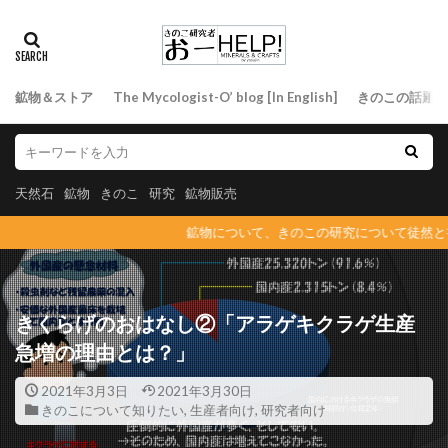
鉱物＆ストア
The Mycologist-O’ blog [In English]
きのこの話題
天然石
鉱物
きのこ
研究
鉱物販売
鉱物について、きのこの研究について徒然と書い
きくらげのおはなし②「アラゲキクラゲ生産
急増の理由とは？」
2021年3月3日
2021年3月30日
きのこについて知りたい
,
生産者向け
,
研究者向け