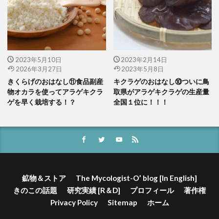
2023年5月10日
2023年2月14日
2026年3月27日
2023年5月8日
きくらげのおはなし⑪食品副産
キクラゲのおはなし⑩ついに鳥
物オカラを使ってアラゲキクラ
取県がアラゲキクラゲの生産量
ゲを早く栽培する！？
全国１位に！！！
鉱物＆ストア
The Mycologist-O’ blog [In English]
きのこの話題
研究実績 [R＆D]
プロフィール
著作権
Privacy Policy
Sitemap
ホーム