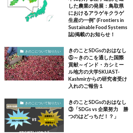
した農業の発展：鳥取県
におけるアラゲキクラゲ
生産の一例” (Frontiers in
Sustainable Food Systems
誌)掲載のお知らせ！
きのことSDGsのおはなし
きのこについて知りたい
⑤～きのこを通した国際
貢献～インド・カシミー
ル地方の大学SKUAST-
Kashmirからの研究者受け
入れのご報告１
きのことSDGsのおはなし
きのこについて知りたい
③「SDGs vs 企業努力 勝
つのはどっちだ！？」