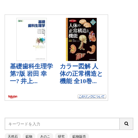
天然石
鉱物
きのこ
研究
鉱物販売