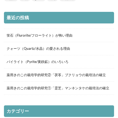
最近の投稿
蛍石（Flurorite/フローライト）が怖い理由
クォーツ（Quartz/水晶）の愛される理由
パイライト（Pyrite/黄鉄鉱）のいろいろ
薬用きのこの栽培学的研究②「茯苓」ブクリョウの栽培法の確立
薬用きのこの栽培学的研究①「霊芝」マンネンタケの栽培法の確立
カテゴリー