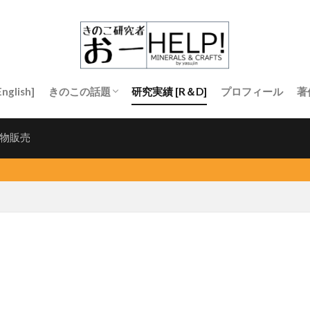
nglish]
きのこの話題
研究実績 [R＆D]
プロフィール
著
きのこについて知りたい
生産者向け
研究者向け
物販売
鉱物