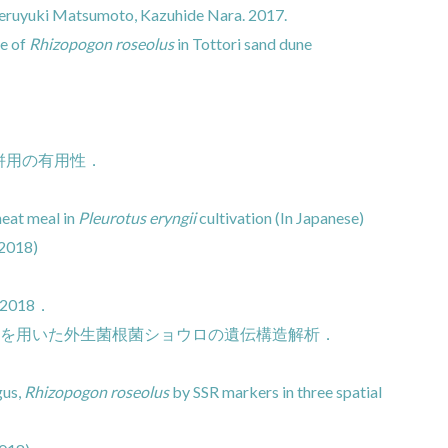
Teruyuki Matsumoto, Kazuhide Nara. 2017.
re of
Rhizopogon roseolus
in Tottori sand dune
併用の有用性．
heat meal in
Pleurotus eryngii
cultivation (In Japanese)
(2018)
018．
ーを用いた外生菌根菌ショウロの遺伝構造解析．
gus,
Rhizopogon roseolus
by SSR markers in three spatial