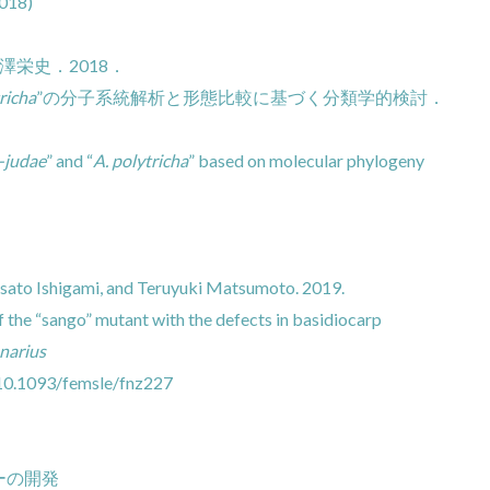
2018)
澤栄史．2018．
richa
”の分子系統解析と形態比較に基づく分類学的検討．
a-judae
” and “
A. polytricha
” based on molecular phylogeny
Masato Ishigami, and Teruyuki Matsumoto. 2019.
f the “sango” mutant with the defects in basidiocarp
narius
: 10.1093/femsle/fnz227
ーの開発