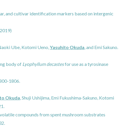
ar, and cultivar identification markers based on intergenic
(2019)
 Naoki Ube, Kotomi Ueno,
Yasuhito Okuda
, and Emi Sakuno.
ting body of
Lyophyllum decastes
for use as a tyrosinase
1800-1806.
ito Okuda
, Shuji Ushijima, Emi Fukushima-Sakuno, Kotomi
21.
 volatile compounds from spent mushroom substrates
32.