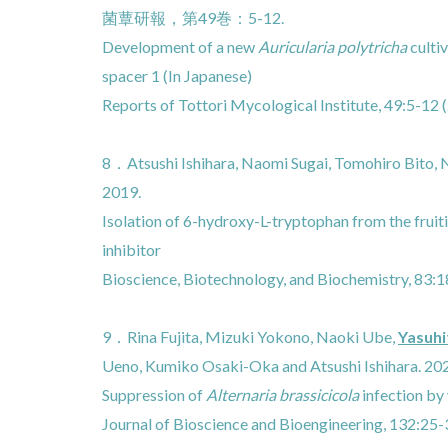
菌蕈研報，第49巻：5-12.
Development of a new
Auricularia polytricha
cultiv
spacer 1 (In Japanese)
Reports of Tottori Mycological Institute, 49:5-12 
8．Atsushi Ishihara, Naomi Sugai, Tomohiro Bito,
2019.
Isolation of 6-hydroxy-L-tryptophan from the frui
inhibitor
Bioscience, Biotechnology, and Biochemistry, 83:
9．Rina Fujita, Mizuki Yokono, Naoki Ube,
Yasuh
Ueno, Kumiko Osaki-Oka and Atsushi Ishihara. 20
Suppression of
Alternaria brassicicola
infection by
Journal of Bioscience and Bioengineering, 132:25-