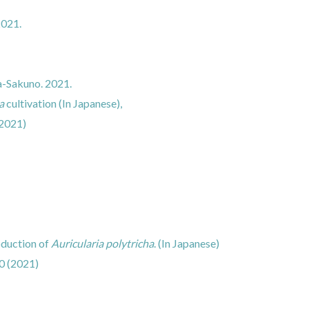
21.
．
a-Sakuno. 2021.
a
cultivation (In Japanese),
(2021)
．
oduction of
Auricularia polytricha
. (In Japanese)
0 (2021)