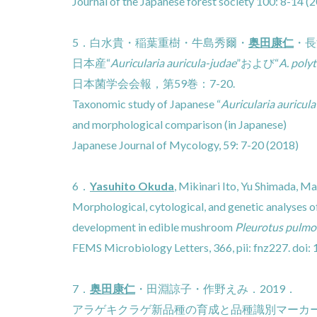
Journal of the Japanese forest society 100: 8-14 (
5．白水貴・稲葉重樹・牛島秀爾・
奥田康仁
・長
日本産“
Auricularia auricula-judae
”および“
A. polyt
日本菌学会会報，第59巻：7-20.
Taxonomic study of Japanese “
Auricularia auricul
and morphological comparison (in Japanese)
Japanese Journal of Mycology, 59: 7-20 (2018)
6．
Yasuhito Okuda
, Mikinari Ito, Yu Shimada, 
Morphological, cytological, and genetic analyses o
development in edible mushroom
Pleurotus pulmo
FEMS Microbiology Letters, 366, pii: fnz227. doi
7．
奥田康仁
・田淵諒子・作野えみ．2019．
アラゲキクラゲ新品種の育成と品種識別マーカ