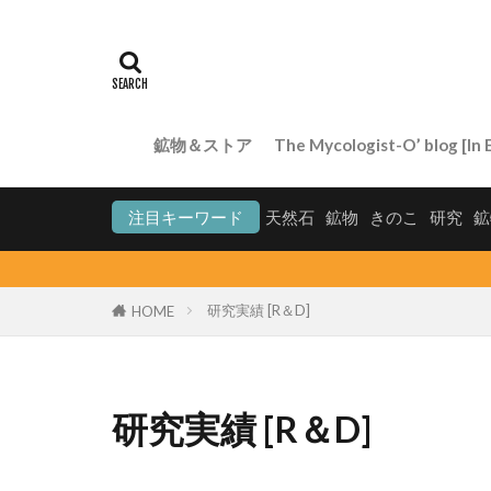
鉱物＆ストア
The Mycologist-O’ blog [In E
注目キーワード
天然石
鉱物
きのこ
研究
鉱
研究実績 [R＆D]
HOME
研究実績 [R＆D]