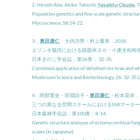
2. Hiroshi Abe, Akiko Tabuchi,
Yasuhito Okuda
, 
Population genetics and fine-scale genetic structu
Mycoscience, 58:14-22.
3．
奥田康仁
・大内功男・村上重幸．2018.
エリンギ栽培における脱脂米ヌカ・小麦全粒粉
日本きのこ学会誌，第26巻： 32-35.
Combined application of defatted rice bran and w
Mushroom Science and Biotechnology, 26: 32-35 
4．阿部寛史・田淵諒子・
奥田康仁
・松本晃幸．2
三つの異なる空間スケールにおけるSSRマーカ
日本森林学会誌，第100巻：8-14.
Genetic structure analyses of ectomycorrhizal fun
scales (in Japanese)