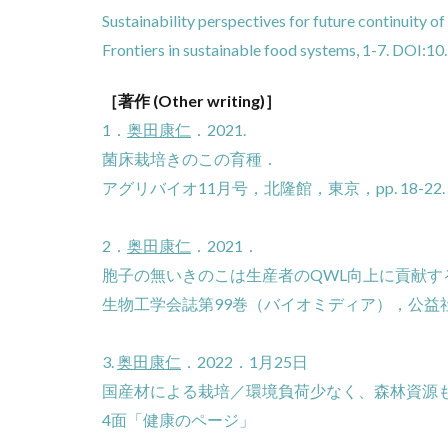
Sustainability perspectives for future continuity 
Frontiers in sustainable food systems, 1-7. DOI:1
［著作 (Other writing)］
1．
奥田康仁
．2021.
菌床栽培きのこの育種．
アグリバイオ11月号，北隆館，東京，pp. 18-22.
2．
奥田康仁
．2021．
胞子の無いきのこは生産者のQWL向上に貢献す
生物工学会誌第99巻（バイオミディア），公益社団
3.
奥田康仁
．2022．1月25日
国産材による栽培／環境負荷少なく、森林資源
4面「健康のページ」