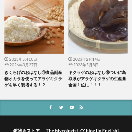
2023年5月10日
2023年2月14日
2026年3月27日
2023年5月8日
きくらげのおはなし⑪食品副産
キクラゲのおはなし⑩ついに鳥
物オカラを使ってアラゲキクラ
取県がアラゲキクラゲの生産量
ゲを早く栽培する！？
全国１位に！！！
鉱物＆ストア
The Mycologist-O’ blog [In English]