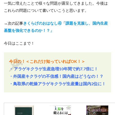
一気に増えたことで様々な問題が露呈してきました。今後は
これらの問題について書いていこうと思います。
→次の記事
きくらげのおはなし④「課題を克服し、国内生産
基盤を強化できるのか！？」
今日はここまで！
今日の！＜これだけ知っていればOK
！＞
・
アラゲキクラゲ生産急増10
年間で約7.7
倍に！
・外国産キクラゲの不信感！国内産はどうなの！？
・鳥取県の乾燥アラゲキクラゲ生産量は国内2
位に！