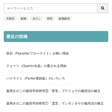
天然石
鉱物
きのこ
研究
鉱物販売
最近の投稿
蛍石（Flurorite/フローライト）が怖い理由
クォーツ（Quartz/水晶）の愛される理由
パイライト（Pyrite/黄鉄鉱）のいろいろ
薬用きのこの栽培学的研究②「茯苓」ブクリョウの栽培法の確立
薬用きのこの栽培学的研究①「霊芝」マンネンタケの栽培法の確立