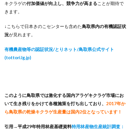
キクラゲの
付加価値が向上し、競争力が高まる
ことが期待で
きます。
↓こちらで日本きのこセンターも含めた
鳥取県内の有機認証状
況
が見れます。
有機農産物等の認証状況/とりネット/鳥取県公式サイト
(tottori.lg.jp)
このように鳥取県では激化する国内アラゲキクラゲ市場にお
いて生き残りをかけて各種施策を打ち出しており、
2017年か
ら鳥取県の乾燥キクラゲ生産量は国内2位となっています！
引用→平成29年特用林産基礎資料
特用林産物生産統計調査：