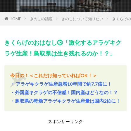
HOME
きのこの話題
きのこについて知りたい
きくらげの
きくらげのおはなし③「激化するアラゲキク
ラゲ生産！鳥取県は生き残れるのか！？」
今日の！＜これだけ知っていればOK
！＞
・ アラゲキクラゲ生産急増10年間で約7.7倍に！
・外国産キクラゲの不信感！国内産はどうなの！？
・鳥取県の乾燥アラゲキクラゲ生産量は国内2位に！
スポンサーリンク