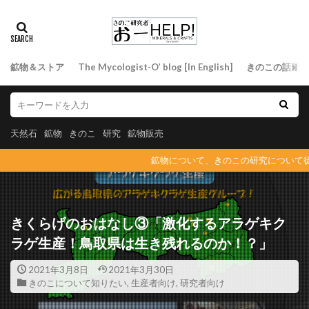
鉱物＆ストア
The Mycologist-O’ blog [In English]
きのこの話題
天然石
鉱物
きのこ
研究
鉱物販売
鉱物について、きのこの研究について徒然と
きくらげのおはなし③「激化するアラゲキク
ラゲ生産！鳥取県は生き残れるのか！？」
2021年3月8日
2021年3月30日
きのこについて知りたい
,
生産者向け
,
研究者向け