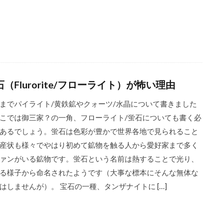
石（Flurorite/フローライト）が怖い理由
までパイライト/黄鉄鉱やクォーツ/水晶について書きました
こでは御三家？の一角、フローライト/蛍石についても書く必
あるでしょう。蛍石は色彩が豊かで世界各地で見られること
産状も様々でやはり初めて鉱物を触る人から愛好家まで多く
ァンがいる鉱物です。蛍石という名前は熱することで光り、
る様子から命名されたようです（大事な標本にそんな無体な
はしませんが）。 宝石の一種、タンザナイトに […]