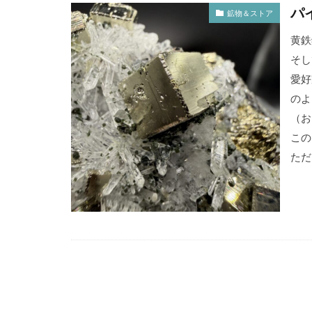
パ
鉱物＆ストア
黄鉄
そし
愛好
のよ
（お
この
ただ