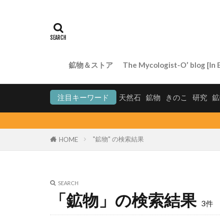
鉱物＆ストア
The Mycologist-O’ blog [In E
注目キーワード
天然石
鉱物
きのこ
研究
鉱
"鉱物" の検索結果
HOME
SEARCH
「鉱物」の検索結果
3件