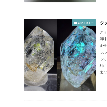
ク
鉱物＆ストア
クォ
興味
ませ
ラル
って
利に
未だ