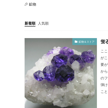
鉱物
新着順
人気順
蛍
鉱物＆ストア
ここ
がこ
要が
から
のフ
弾け
こと