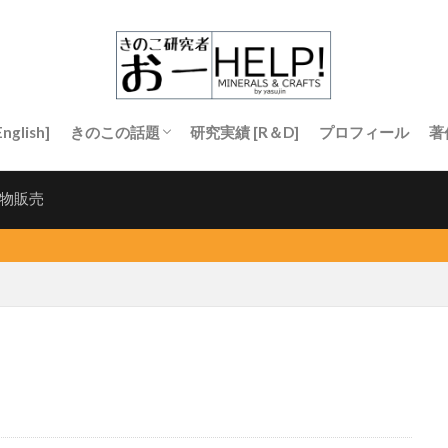
nglish]
きのこの話題
研究実績 [R＆D]
プロフィール
著
きのこについて知りたい
生産者向け
研究者向け
物販売
鉱